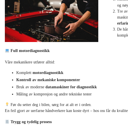
og nøy
Tre av
maski
erfari
De hån
komple
Full motordiagnostikk
Våre mekanikere utfører alltid:
Komplett
motor­diagnostikk
Kontroll av mekaniske komponenter
Bruk av moderne
datamaskiner for diagnostikk
Måling av kompresjon og andre tekniske tester
Før du setter deg i bilen, sørg for at alt er i orden.
En feil gjort av uerfarne håndverkere kan koste dyrt – hos oss får du kvalite
Trygg og tydelig prosess