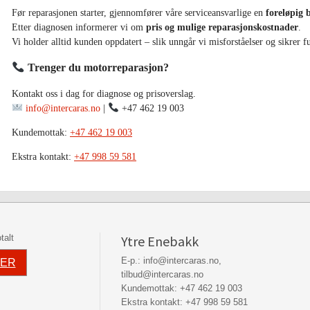
Før reparasjonen starter, gjennomfører våre serviceansvarlige en
foreløpig 
Etter diagnosen informerer vi om
pris og mulige reparasjonskostnader
.
Vi holder alltid kunden oppdatert – slik unngår vi misforståelser og sikrer f
Trenger du motorreparasjon?
Kontakt oss i dag for diagnose og prisoverslag.
info@intercaras.no
|
+47 462 19 003
Kundemottak:
+47 462 19 003
Ekstra kontakt:
+47 998 59 581
talt
Ytre Enebakk
E-p.:
info@intercaras.no
,
SER
tilbud@intercaras.no
Kundemottak:
+47 462 19 003
Ekstra kontakt:
+47 998 59 581