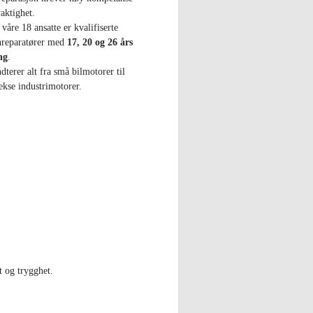
aktighet.
 våre 18 ansatte er kvalifiserte
nreparatører med
17, 20 og 26 års
ng
.
dterer alt fra små bilmotorer til
kse industrimotorer.
t og trygghet.