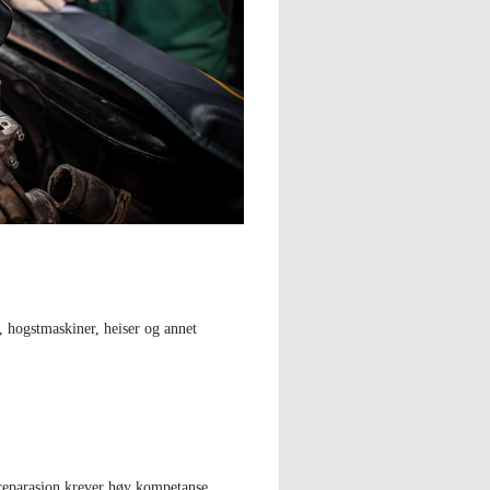
, hogstmaskiner, heiser og annet
eparasjon krever høy kompetanse