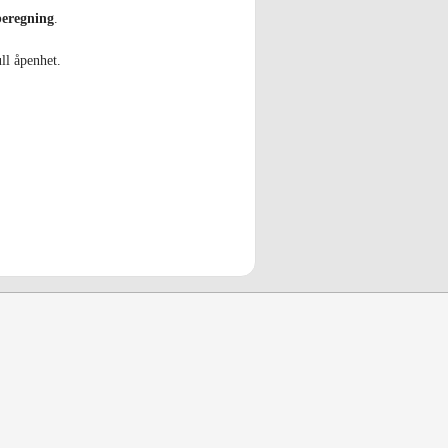
beregning
.
ull åpenhet.