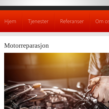
Hjem
Tjenester
Referanser
Om o
Motorreparasjon