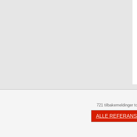
721 tilbakemeldinger to
ALLE REFERAN